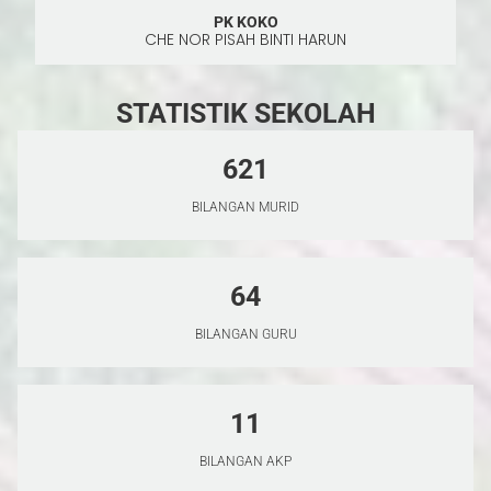
SUAPAN MEDIA SOSIAL
PK KOKO
CHE NOR PISAH BINTI HARUN
APLIKASI
STATISTIK SEKOLAH
3SNET CLOUD
621
BILANGAN MURID
RASMI
64
TIDAK RASMI
BILANGAN GURU
LAPORAN GURU BERTUGAS
11
TEMPAHAN BILIK KHAS
BILANGAN AKP