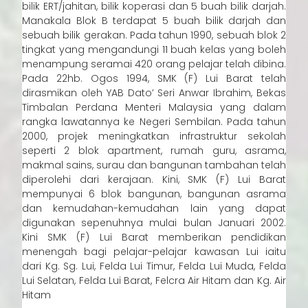
bilik ERT/jahitan, bilik koperasi dan 5 buah bilik darjah.
Manakala Blok B terdapat 5 buah bilik darjah dan
sebuah bilik gerakan. Pada tahun 1990, sebuah blok 2
tingkat yang mengandungi 11 buah kelas yang boleh
menampung seramai 420 orang pelajar telah dibina.
Pada 22hb. Ogos 1994, SMK (F) Lui Barat telah
dirasmikan oleh YAB Dato’ Seri Anwar Ibrahim, Bekas
Timbalan Perdana Menteri Malaysia yang dalam
rangka lawatannya ke Negeri Sembilan. Pada tahun
2000, projek meningkatkan infrastruktur sekolah
seperti 2 blok apartment, rumah guru, asrama,
makmal sains, surau dan bangunan tambahan telah
diperolehi dari kerajaan. Kini, SMK (F) Lui Barat
mempunyai 6 blok bangunan, bangunan asrama
dan kemudahan-kemudahan lain yang dapat
digunakan sepenuhnya mulai bulan Januari 2002.
Kini SMK (F) Lui Barat memberikan pendidikan
menengah bagi pelajar-pelajar kawasan Lui iaitu
dari Kg. Sg. Lui, Felda Lui Timur, Felda Lui Muda, Felda
Lui Selatan, Felda Lui Barat, Felcra Air Hitam dan Kg. Air
Hitam