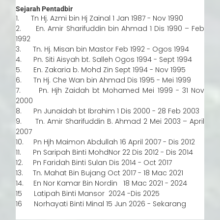
Sejarah Pentadbir
1.
Tn Hj. Azmi bin Hj Zainal 1 Jan 1987 - Nov 1990
2.
En. Amir Sharifuddin bin Ahmad 1 Dis 1990 – Feb
1992
3.
Tn. Hj. Misan bin Mastor Feb 1992 - Ogos 1994
4.
Pn. Siti Aisyah bt. Salleh Ogos 1994 - Sept 1994
5.
En. Zakaria b. Mohd Zin Sept 1994 - Nov 1995
6.
Tn Hj. Che Wan bin Ahmad Dis 1995 - Mei 1999
7.
Pn. Hjh Zaidah bt Mohamed Mei 1999 - 31 Nov
2000
8.
Pn Junaidah bt Ibrahim 1 Dis 2000 - 28 Feb 2003
9.
Tn. Amir Sharifuddin B. Ahmad 2 Mei 2003 – April
2007
10.
Pn Hjh Maimon Abdullah 16 April 2007 - Dis 2012
11.
Pn Saripah Binti MohdNor 22 Dis 2012 - Dis 2014
12.
Pn Faridah Binti Sulan Dis 2014 - Oct 2017
13.
Tn. Mahat Bin Bujang Oct 2017 - 18 Mac 2021
14. En Nor Kamar Bin Nordin 18 Mac 2021 - 2024
15 Latipah Binti Mansor 2024 -Dis 2025
16 Norhayati Binti Minal 15 Jun 2026 - Sekarang